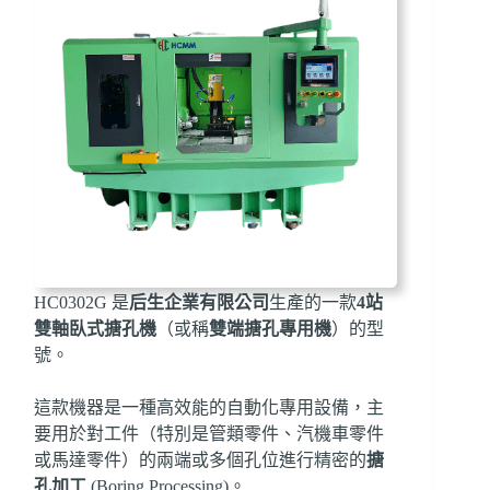
HC0302G 是
后生企業有限公司
生產的一款
4站
雙軸臥式搪孔機
（或稱
雙端搪孔專用機
）的型
號。
這款機器是一種高效能的自動化專用設備，主
要用於對工件（特別是管類零件、汽機車零件
或馬達零件）的兩端或多個孔位進行精密的
搪
孔加工
(Boring Processing)。