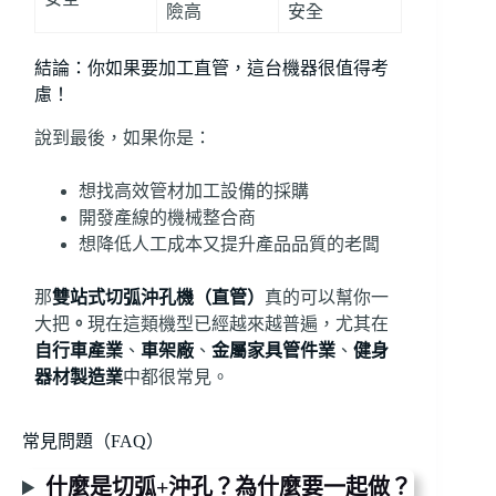
險高
安全
結論：你如果要加工直管，這台機器很值得考
慮！
說到最後，如果你是：
想找高效管材加工設備的採購
開發產線的機械整合商
想降低人工成本又提升產品品質的老闆
那
雙站式切弧沖孔機（直管）
真的可以幫你一
大把
。
現在這類機型已經越來越普遍，尤其在
自行車產業
、
車架廠
、
金屬家具管件業
、
健身
器材製造業
中都很常見。
常見問題（FAQ）
什麼是切弧+沖孔？為什麼要一起做？