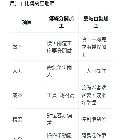
用）」比傳統更聰明
傳統分開加
雙站自動加
項目
工
工
快，一機完
慢，兩道工
效率
成兩製程加
序要分開做
工
需要至少兩
人力
一人可操作
人
設備以客端
成本
工資+耗材高
客製，成本
好掌握
對位容易偏
精度
控制準到位
差
操作手動風
簡易操作更
安全