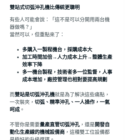
雙站式切弧沖孔機比傳統更聰明
有些人可能會說：「這不是可以分開用兩台機
器做嗎？」
當然可以，但重點來了：
多購入一製程機台，採購成本大
加工時間加倍→人力成本上升→整體生產
效率下降
多一機台製程，技術者多一位監督，人事
成本增加，廠控管理也相對要提高規劃
而
雙站是切弧沖孔機
就是為了解決這些痛點，
一次裝夾，
切弧、精準沖孔、一人操作，一氣
呵成
。
不管你是需要
量產直管切弧沖孔
，還是
開發自
動化生產線的機械設備商
，這種雙工位設備都
是極好的升級選擇。