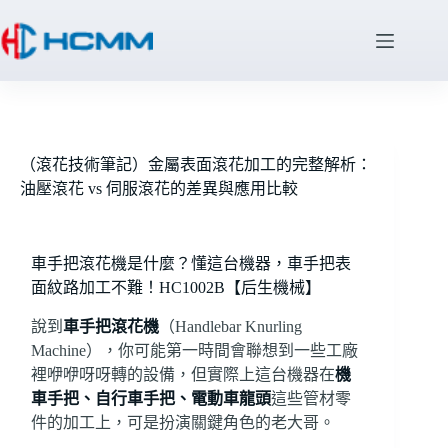
（滾花技術筆記）金屬表面滾花加工的完整解析：
油壓滾花 vs 伺服滾花的差異與應用比較
車手把滾花機是什麼？懂這台機器，車手把表
面紋路加工不難！HC1002B【后生機械】
說到
車手把滾花機
（Handlebar Knurling
Machine），你可能第一時間會聯想到一些工廠
裡咿咿呀呀轉的設備，但實際上這台機器在
機
車手把、自行車手把、電動車龍頭
這些管材零
件的加工上，可是扮演關鍵角色的老大哥。