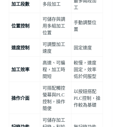
最多兩段加
加工段數
多段加工
工
可儲存與調
手動調整位
位置控制
用多組加工
置
位置
可調整加工
速度控制
固定速度
速度
高速、可編
較慢，速度
加工效率
程，加工時
固定，效率
間短
低於伺服型
可搭配觸控
以按鈕搭配
螢幕與PLC
操作介面
PLC控制，操
控制，操作
作較為基礎
簡便
可儲存加工
記錄功能
紀錄，利於
無記錄功能