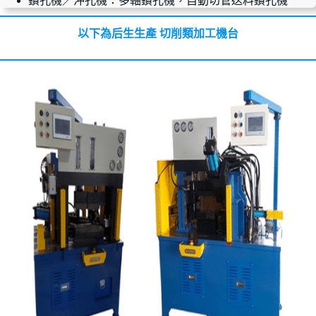
鑽孔機／沖孔機：多軸鑽孔機，自動切管送料鑽孔機
以下為后生生產 切削類加工機台