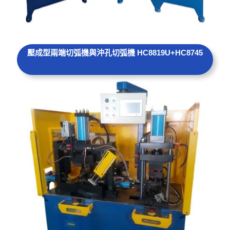
壓成型兩端切弧機與沖孔切
弧機
HC8819U+HC8745