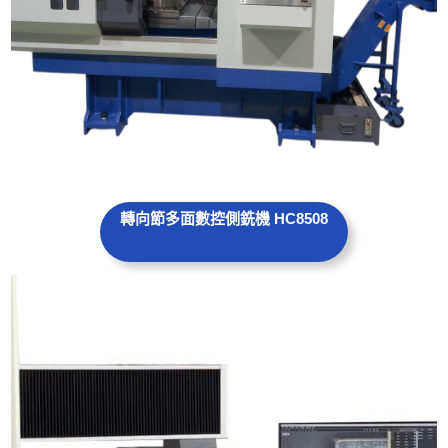
轉向節多面數控側銑機 HC8508