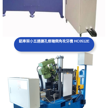
鋁車架小五通搪孔修端倒角攻牙機 HC0512E