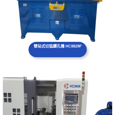
雙站式切弧鑽孔
機
HC8829F