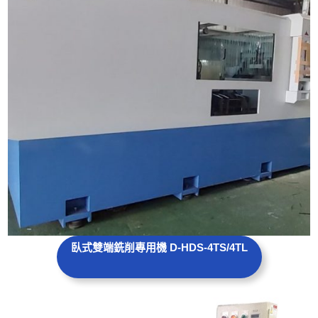
臥式雙端銑削專用機 D-HDS-4TS
/4TL