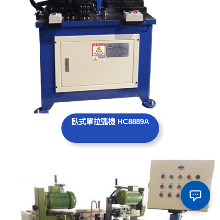
臥式單拉弧機 HC8889A