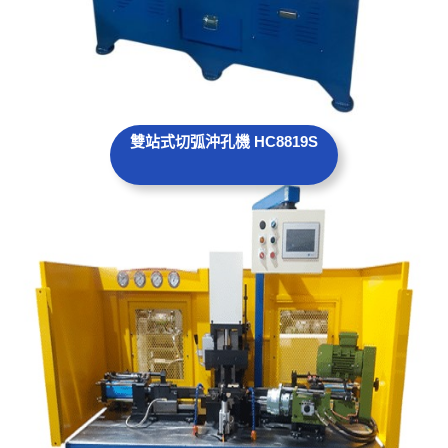
雙站式切弧沖孔
機
HC8819S