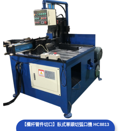
【欄杆管件切口】臥式單頭切弧口機 HC8813