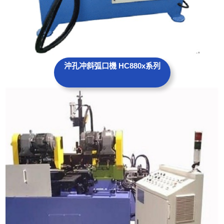
沖孔冲斜弧口機 HC880x系列