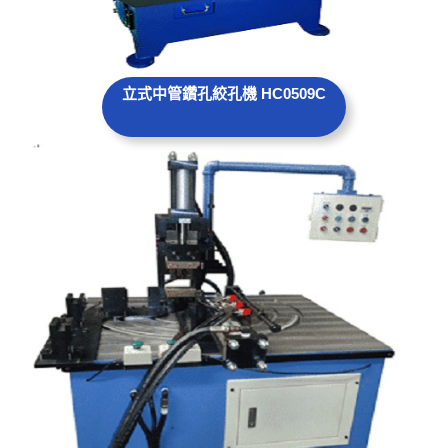
立式中管鑽孔
絞孔
機 HC0509C