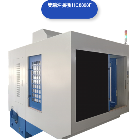
雙端沖弧機 HC8898F