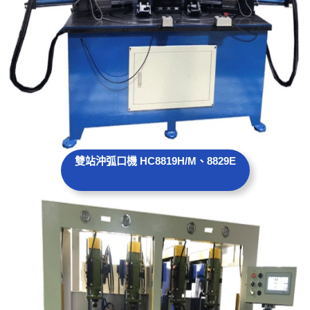
雙站沖弧口機
HC8819H/M、8829E