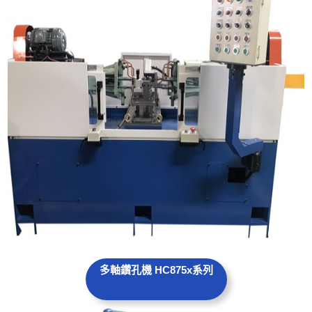
多軸鑽孔機 HC875
x系列