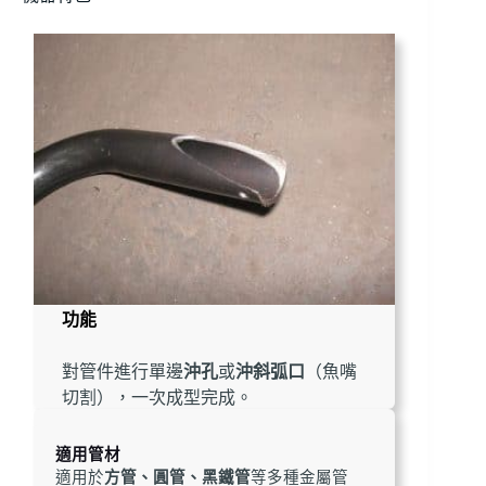
功能
對管件進行單邊
沖孔
或
沖斜弧口
（魚嘴
切割），一次成型完成。
適用管材
適用於
方管、圓管、黑鐵管
等多種金屬管