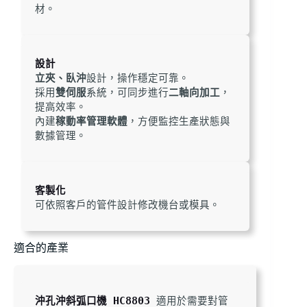
材。
設計
立夾、臥沖
設計，操作穩定可靠。
採用
雙伺服
系統，可同步進行
二軸向加工
，
提高效率。
內建
稼動率管理軟體
，方便監控生產狀態與
數據管理。
客製化
可依照客戶的管件設計修改機台或模具。
適合的產業
沖孔沖斜弧口機 HC8803
 適用於需要對管