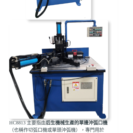
HC8813 主要指由
后生機械
生產的
單邊沖弧口機
（也稱作切弧口機或單頭沖弧機），專門用於