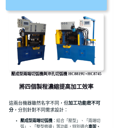
壓成型兩端切弧機與沖孔切弧機 HC8819U+HC8745
將四個製程濃縮提高加工效率
這兩台機器雖然名字不同，但
加工功能密不可
分
，分別針對不同需求設計：
壓成型兩端切
弧機
：
結合「壓型」、「兩端切
弧」、「整型修邊」等功能，特別適合
車架、