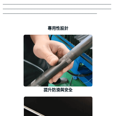
──────────────────────────────────────
──────────────────────────────────────
─────────────────────────────────
專用性設計
提升防滑與安全