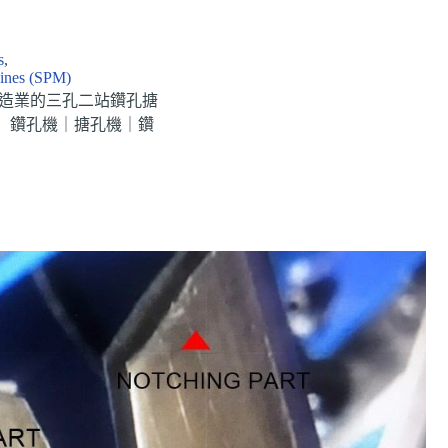
s
,
ines (SPM)
造業的三孔二站鑽孔搪
械】 鑽孔機｜搪孔機｜鑽