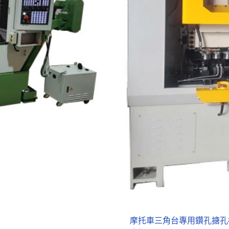
摩托車三角台專用鑽孔搪孔機