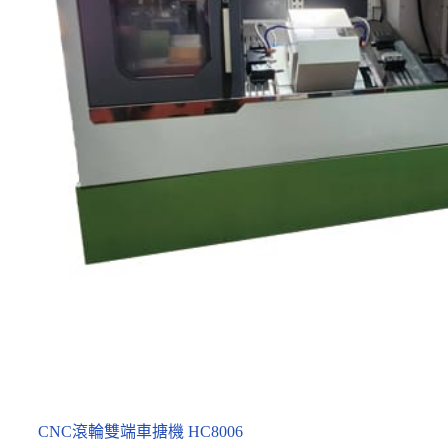
CNC滾輪雙端車搪機 HC8006