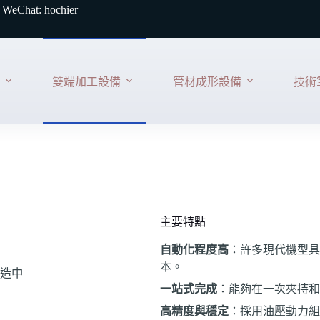
 WeChat: hochier
雙端加工設備
管材成形設備
技術
主要特點
自動化程度高
：許多現代機型具
本。
造中
一站式完成
：能夠在一次夾持和
高精度與穩定
：採用油壓動力組