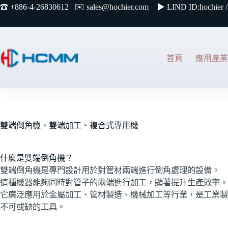
☎︎ +886-4-26830612 ✉️
sales@hochier.com ▶
LIND ID:hochier /
首頁
應用產業
雙端倒角機、雙端加工、複合式專用機
什麼是雙端倒角機？
雙端倒角機是專門設計用於對管材兩端進行倒角處理的設備。
這種機器能夠同時對管子的兩端進行加工，顯著提升生產效率。
它廣泛應用於金屬加工、管材製造、機械加工等行業，是工業製
不可或缺的工具。