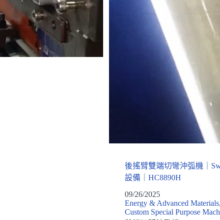
後搖臂雙端切彎沖弧機｜Swin
設備｜HC8890H
09/26/2025
Energy & Advanced Materials
Custom Special Purpose Mach