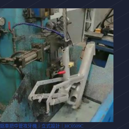
鋁車把中管攻牙機｜立式設計｜HC0509C