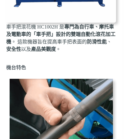
車手把滾花機 HC1002H 是
專門為自行車、摩托車
及電動車的「車手把」設計的雙端自動化滾花加工
機
。 這款機器旨在提高車手把表面的
防滑性能
、
安全性
以及
產品美觀度
。
機台特色