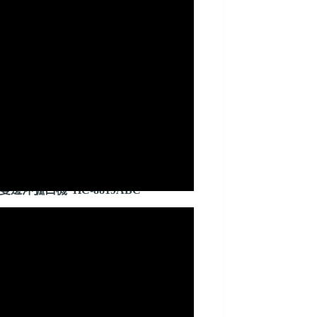
hine|雙邊沖弧口機 HC-8819ABC