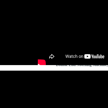
Double End Notching Mac