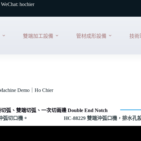
 WeChat: hochier
雙端加工設備
管材成形設備
技術
hine Demo｜Ho Chier
切弧、雙端切弧、一次切兩邊 Double End Notch
e 雙端沖弧切口機。
HC-88229 雙端沖弧口機，排