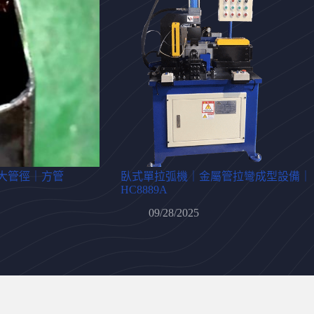
大管徑｜方管
臥式單拉弧機｜金屬管拉彎成型設備｜
HC8889A
09/28/2025