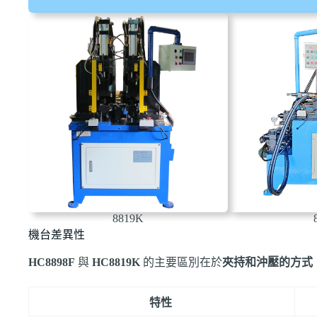
8819K
機台差異性
HC8898F
與
HC8819K
的主要區別在於
夾持和沖壓的方式
特性