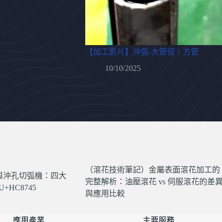
【加工影片】沖弧-大管徑｜方管
10/10/2025
（滾花技術筆記）金屬表面滾花加工的
與沖孔切弧機：四大
完整解析：油壓滾花 vs 伺服滾花的差
+HC8745
與應用比較
應用產業
主要服務