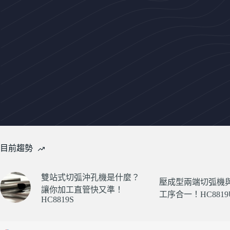
目前趨勢
雙站式切弧沖孔機是什麼？
壓成型兩端切弧機
讓你加工直管快又準！
工序合一！HC8819U
HC8819S