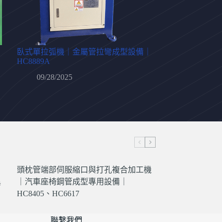
臥式單拉弧機｜金屬管拉彎成型設備｜
HC8889A
09/28/2025
頭枕管端部伺服縮口與打孔複合加工機
異
｜汽車座椅鋼管成型專用設備｜
HC8405、HC6617
聯繫我們