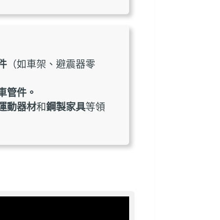
件
（如車架、避震器零
車管件。
運動器材
和
鋼製家具
等領