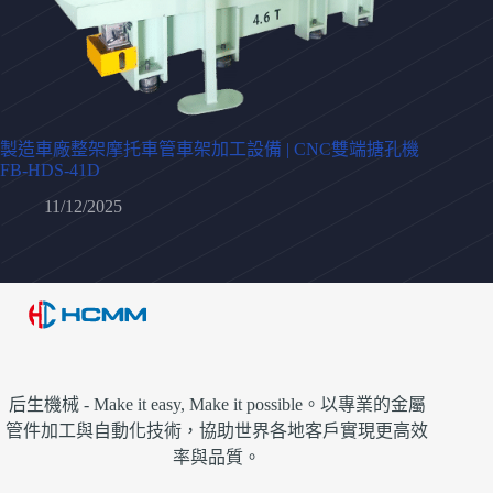
製造車廠整架摩托車管車架加工設備 | CNC雙端搪孔機
FB-HDS-41D
11/12/2025
后生機械 - Make it easy, Make it possible。以專業的金屬
管件加工與自動化技術，協助世界各地客戶實現更高效
率與品質。