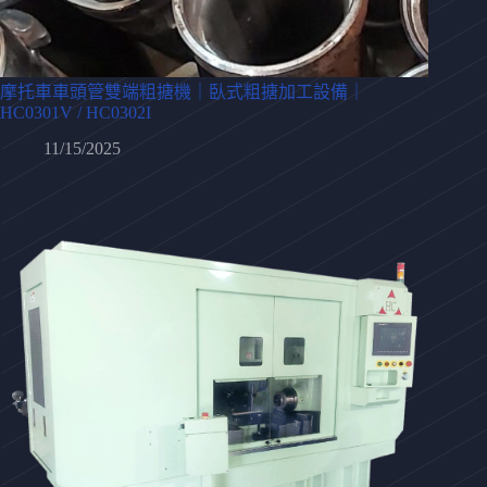
摩托車車頭管雙端粗搪機｜臥式粗搪加工設備｜
HC0301V / HC0302I
11/15/2025