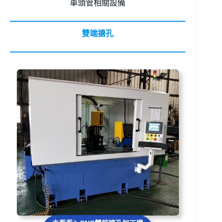
車頭管相關設備
雙端搪孔