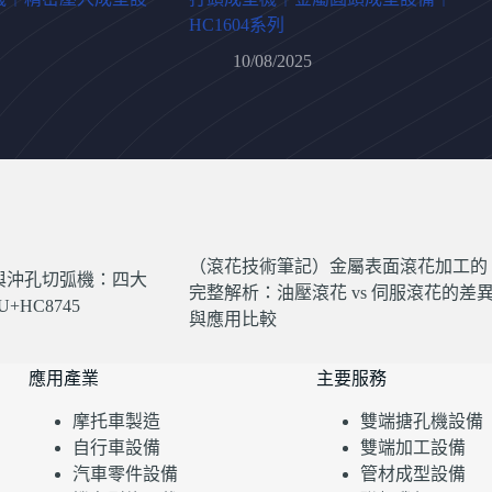
HC1604系列
10/08/2025
（滾花技術筆記）金屬表面滾花加工的
與沖孔切弧機：四大
完整解析：油壓滾花 vs 伺服滾花的差
+HC8745
與應用比較
應用產業
主要服務
摩托車製造
雙端搪孔機設備
自行車設備
雙端加工設備
汽車零件設備
管材成型設備