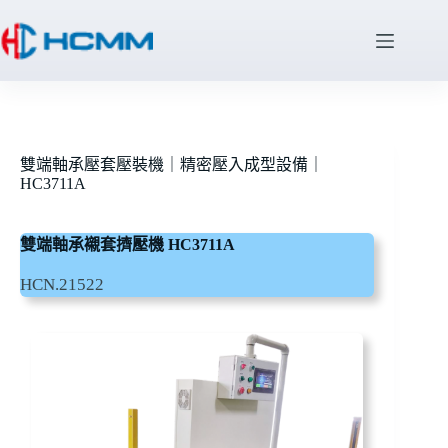
雙端軸承壓套壓裝機｜精密壓入成型設備｜
HC3711A
雙端軸承襯套擠壓機 HC3711A
HCN.21522