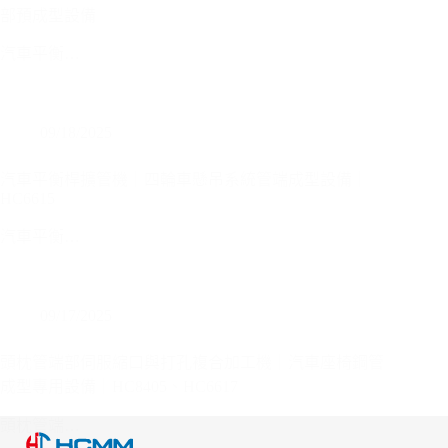
部預成型設備
汽車平衡…
09/18/2025
汽車平衡桿擴管機｜四輪車懸吊系統管端成型設備｜
HC6615
汽車平衡…
09/17/2025
頭枕管端部伺服縮口與打孔複合加工機｜汽車座椅鋼管
成型專用設備｜HC8405、HC6617
頭枕管端…