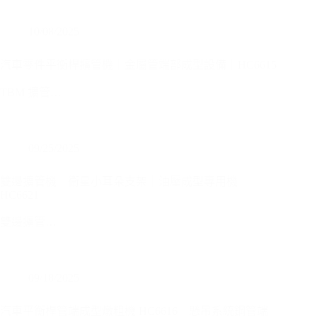
10/08/2025
汽車零件平衡桿擴管機｜金屬管端部成型設備｜HC6615
TBM 擴管…
09/25/2025
雙邊擴管機｜衛星小耳朵支架｜油壓成型專用機
HC6621
雙邊擴管…
09/18/2025
汽車平衡桿管端成型燉粗機 HC6616｜懸吊系統鋼管端