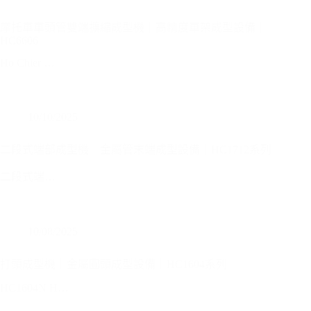
摩托車車頭管雙端擴縮成型機｜高精度車架成型設備｜
HC6606
Ho Chier …
10/10/2025
二段式端部成型機｜金屬管末端成型設備｜HC1712系列
二段式端…
10/08/2025
打頭成型機｜金屬圓頭成型設備｜HC1604系列
HC1604N H…