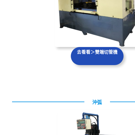
去看看＞雙端切管機
沖弧