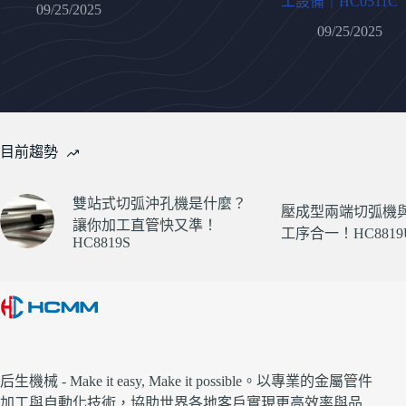
工設備｜HC0511C
09/25/2025
09/25/2025
目前趨勢
雙站式切弧沖孔機是什麼？
壓成型兩端切弧機
讓你加工直管快又準！
工序合一！HC8819U
HC8819S
后生機械 - Make it easy, Make it possible。以專業的金屬管件
加工與自動化技術，協助世界各地客戶實現更高效率與品