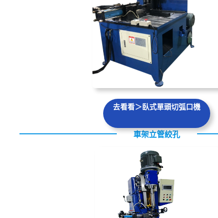
去看看＞臥式單頭切弧口機
車架立管絞孔