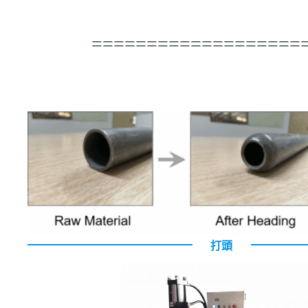
===================
打頭