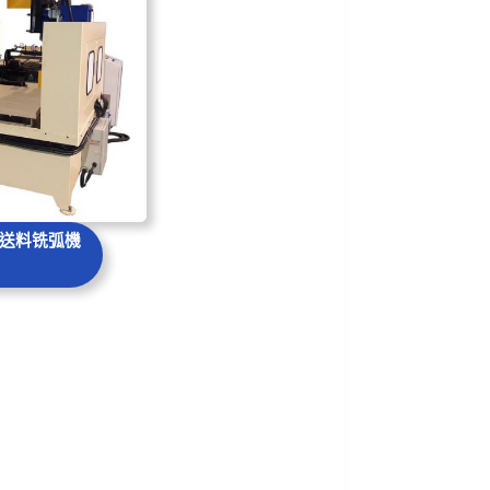
送料铣弧機