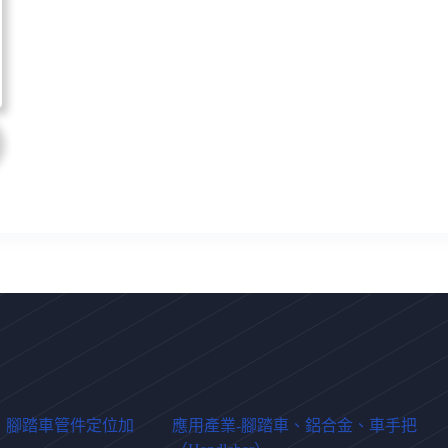
｜腳踏車管件定位加
應用產業-腳踏車、鋁合金、車手把