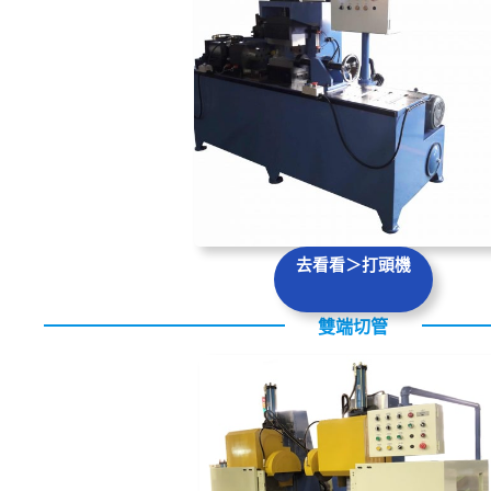
去看看＞打頭機
雙端切管