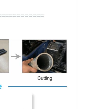
============
管