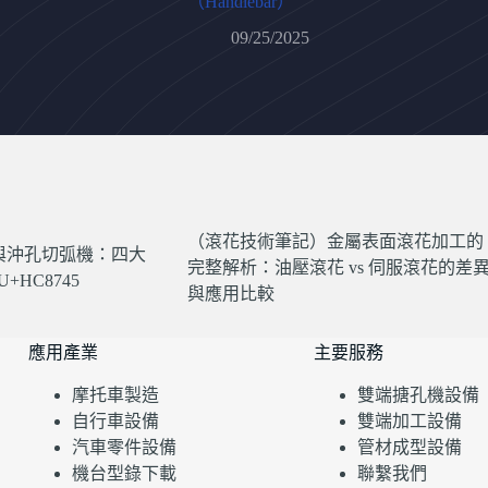
（Handlebar）
09/25/2025
（滾花技術筆記）金屬表面滾花加工的
與沖孔切弧機：四大
完整解析：油壓滾花 vs 伺服滾花的差
+HC8745
與應用比較
應用產業
主要服務
摩托車製造
雙端搪孔機設備
自行車設備
雙端加工設備
汽車零件設備
管材成型設備
機台型錄下載
聯繫我們