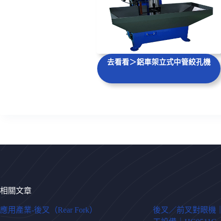
去看看＞鋁車架立式中管絞孔機
相關文章
應用產業-後叉（Rear Fork）
後叉／前叉對眼機